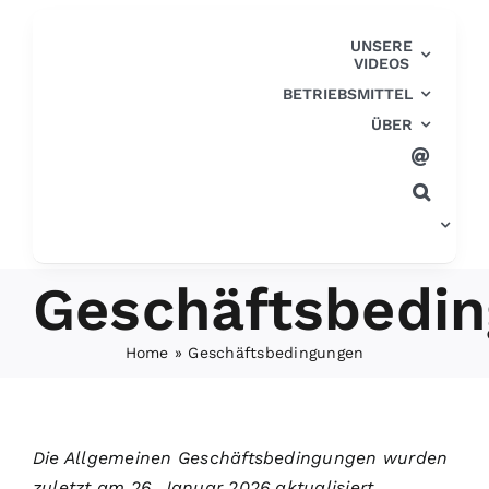
Zum
Inhalt
UNSERE
VIDEOS
springen
BETRIEBSMITTEL
ÜBER
Geschäftsbedi
Home
»
Geschäftsbedingungen
Die Allgemeinen Geschäftsbedingungen wurden
zuletzt am 26. Januar 2026 aktualisiert