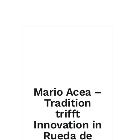
tion
Rueda
t
Mario Acea –
Tradition
trifft
Innovation in
Rueda de