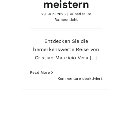
meistern
29. Juni 2025
|
Künstler im
Rampenlicht
Entdecken Sie die
bemerkenswerte Reise von
Cristian Mauricio Vera [...]
Read More
für
Kommentare deaktiviert
Cristian
Mauricio
Vera
Nuñez:
Die
Den
Kunst
ten –
des
ster
Rueda
no
de