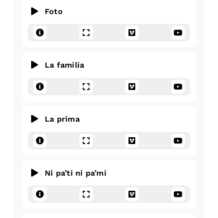
Foto
La familia
La prima
Ni pa’ti ni pa’mi