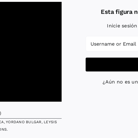
Esta figura 
Inicie sesió
¿Aún no es un
)
EA
,
YORDANO BULGAR
,
LEYSIS
ONS
.