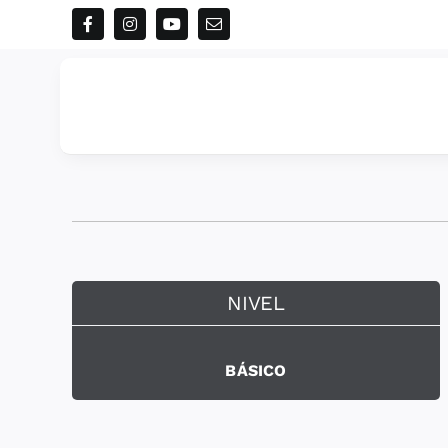
Saltar
al
contenido
NIVEL
BÁSICO