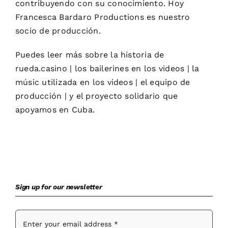
contribuyendo con su conocimiento. Hoy
Francesca Bardaro Productions es nuestro
socio de producción.
Puedes leer más sobre la historia de
rueda.casino | los bailerines en los videos | la
músic utilizada en los videos | el equipo de
producción | y el proyecto solidario que
apoyamos en Cuba.
Sign up for our newsletter