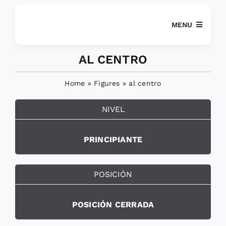
Saltar
al
MENU
contenido
AL CENTRO
Home
»
Figures
»
al centro
NIVEL
BUSCAR:
PRINCIPIANTE
POSICIÓN
POSICIÓN CERRADA