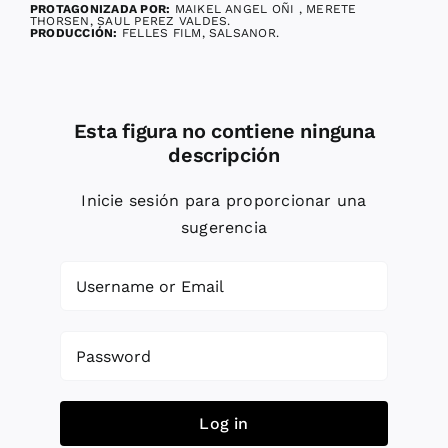
PROTAGONIZADA POR:
MAIKEL ANGEL OÑI
,
MERETE
THORSEN
,
SAUL PEREZ VALDES
.
PRODUCCIÓN:
FELLES FILM
,
SALSANOR
.
Esta figura no contiene ninguna
descripción
Inicie sesión para proporcionar una
sugerencia
Log in