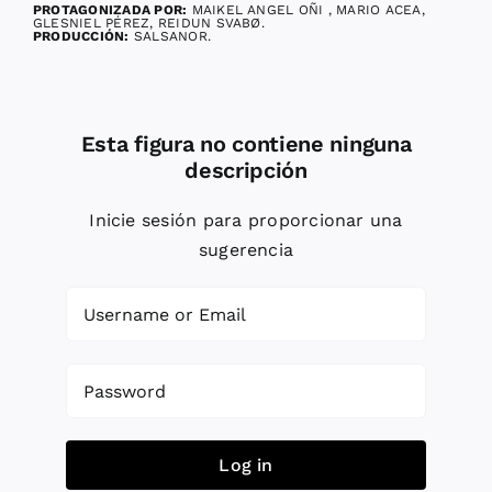
PROTAGONIZADA POR:
MAIKEL ANGEL OÑI
,
MARIO ACEA
,
GLESNIEL PÉREZ
,
REIDUN SVABØ
.
PRODUCCIÓN:
SALSANOR
.
Esta figura no contiene ninguna
descripción
Inicie sesión para proporcionar una
sugerencia
Log in