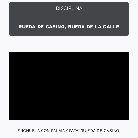
DISCIPLINA
RUEDA DE CASINO
,
RUEDA DE LA CALLE
VER GRATIS
ENCHUFLA CON PALMA Y PATA’ (RUEDA DE CASINO)