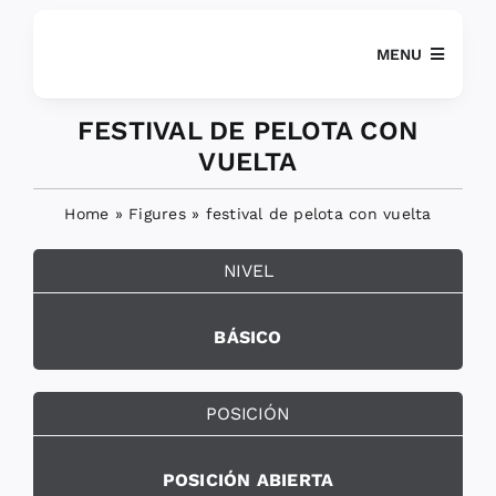
Saltar
al
MENU
contenido
FESTIVAL DE PELOTA CON
VUELTA
Home
»
Figures
»
festival de pelota con vuelta
NIVEL
BUSCAR:
BÁSICO
POSICIÓN
POSICIÓN ABIERTA