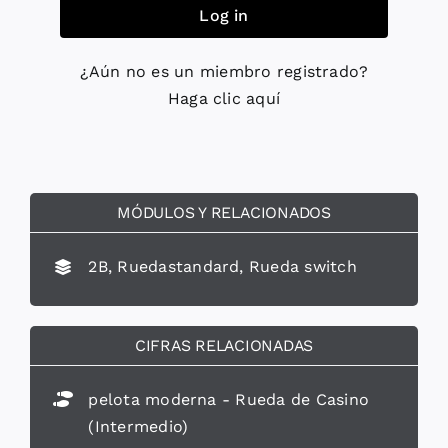
Log in
¿Aún no es un miembro registrado?
Haga clic aquí
MÓDULOS Y RELACIONADOS
2B
,
Ruedastandard
,
Rueda switch
CIFRAS RELACIONADAS
pelota moderna - Rueda de Casino
(Intermedio)