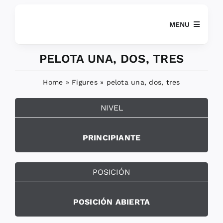
Saltar
al
MENU
contenido
PELOTA UNA, DOS, TRES
Home
»
Figures
»
pelota una, dos, tres
NIVEL
BUSCAR:
PRINCIPIANTE
POSICIÓN
POSICIÓN ABIERTA