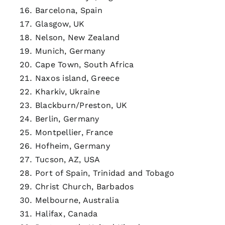
Barcelona, Spain
Glasgow, UK
Nelson, New Zealand
Munich, Germany
Cape Town, South Africa
Naxos island, Greece
Kharkiv, Ukraine
Blackburn/Preston, UK
Berlin, Germany
Montpellier, France
Hofheim, Germany
Tucson, AZ, USA
Port of Spain, Trinidad and Tobago
Christ Church, Barbados
Melbourne, Australia
Halifax, Canada