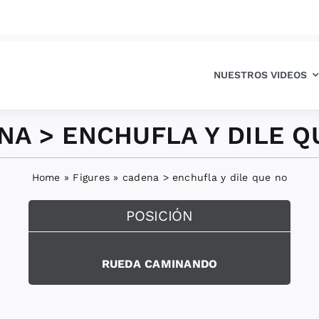
NUESTROS VIDEOS
NA > ENCHUFLA Y DILE Q
Home
»
Figures
»
cadena > enchufla y dile que no
POSICIÓN
RUEDA CAMINANDO